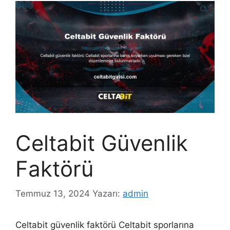
Celtabit Güvenlik
Faktörü
Temmuz 13, 2024
Yazarı:
admin
Celtabit güvenlik faktörü Celtabit sporlarına