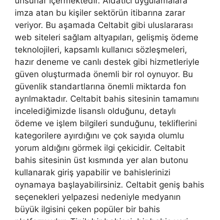
unsurlar içermektedir. Aldatıcı uygulamalara
imza atan bu kişiler sektörün itibarına zarar
veriyor. Bu aşamada Celtabit gibi uluslararası
web siteleri sağlam altyapıları, gelişmiş ödeme
teknolojileri, kapsamlı kullanıcı sözleşmeleri,
hazır deneme ve canlı destek gibi hizmetleriyle
güven oluşturmada önemli bir rol oynuyor. Bu
güvenlik standartlarına önemli miktarda fon
ayrılmaktadır. Celtabit bahis sitesinin tamamını
incelediğimizde lisanslı olduğunu, detaylı
ödeme ve işlem bilgileri sunduğunu, tekliflerini
kategorilere ayırdığını ve çok sayıda olumlu
yorum aldığını görmek ilgi çekicidir. Celtabit
bahis sitesinin üst kısmında yer alan butonu
kullanarak giriş yapabilir ve bahislerinizi
oynamaya başlayabilirsiniz. Celtabit geniş bahis
seçenekleri yelpazesi nedeniyle medyanın
büyük ilgisini çeken popüler bir bahis