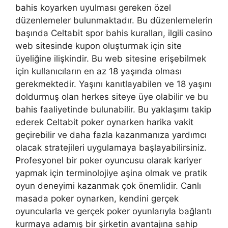
bahis koyarken uyulması gereken özel
düzenlemeler bulunmaktadır. Bu düzenlemelerin
başında Celtabit spor bahis kuralları, ilgili casino
web sitesinde kupon oluşturmak için site
üyeliğine ilişkindir. Bu web sitesine erişebilmek
için kullanıcıların en az 18 yaşında olması
gerekmektedir. Yaşını kanıtlayabilen ve 18 yaşını
doldurmuş olan herkes siteye üye olabilir ve bu
bahis faaliyetinde bulunabilir. Bu yaklaşımı takip
ederek Celtabit poker oynarken harika vakit
geçirebilir ve daha fazla kazanmanıza yardımcı
olacak stratejileri uygulamaya başlayabilirsiniz.
Profesyonel bir poker oyuncusu olarak kariyer
yapmak için terminolojiye aşina olmak ve pratik
oyun deneyimi kazanmak çok önemlidir. Canlı
masada poker oynarken, kendini gerçek
oyuncularla ve gerçek poker oyunlarıyla bağlantı
kurmaya adamış bir şirketin avantajına sahip