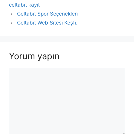
celtabit kayit
Celtabit Spor Seçenekleri
Celtabit Web Sitesi Keşfi.
Yorum yapın
Yorum