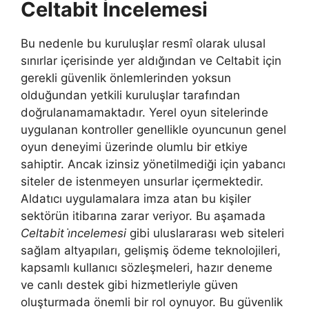
Celtabit İncelemesi
Bu nedenle bu kuruluşlar resmî olarak ulusal
sınırlar içerisinde yer aldığından ve Celtabit için
gerekli güvenlik önlemlerinden yoksun
olduğundan yetkili kuruluşlar tarafından
doğrulanamamaktadır. Yerel oyun sitelerinde
uygulanan kontroller genellikle oyuncunun genel
oyun deneyimi üzerinde olumlu bir etkiye
sahiptir. Ancak izinsiz yönetilmediği için yabancı
siteler de istenmeyen unsurlar içermektedir.
Aldatıcı uygulamalara imza atan bu kişiler
sektörün itibarına zarar veriyor. Bu aşamada
Celtabit i̇ncelemesi
gibi uluslararası web siteleri
sağlam altyapıları, gelişmiş ödeme teknolojileri,
kapsamlı kullanıcı sözleşmeleri, hazır deneme
ve canlı destek gibi hizmetleriyle güven
oluşturmada önemli bir rol oynuyor. Bu güvenlik