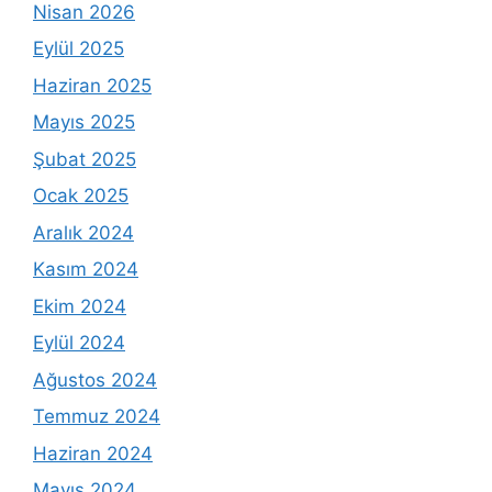
Nisan 2026
Eylül 2025
Haziran 2025
Mayıs 2025
Şubat 2025
Ocak 2025
Aralık 2024
Kasım 2024
Ekim 2024
Eylül 2024
Ağustos 2024
Temmuz 2024
Haziran 2024
Mayıs 2024