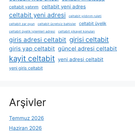
celtabit yeni adres
celtabit yatırım
celtabit yeni adresi
celtabit yıldırım ruleti
celtabit üyelik
celtabit zar oyun
celtabit ücretsiz bahisler
celtabit üyelik i̇şlemleri adresi
celtabit şikayet konuları
girisi celtabit
giris adresi celtabit
giris yap celtabit
güncel adresi celtabit
kayit celtabit
yeni adresi celtabit
yeni giris celtabit
Arşivler
Temmuz 2026
Haziran 2026