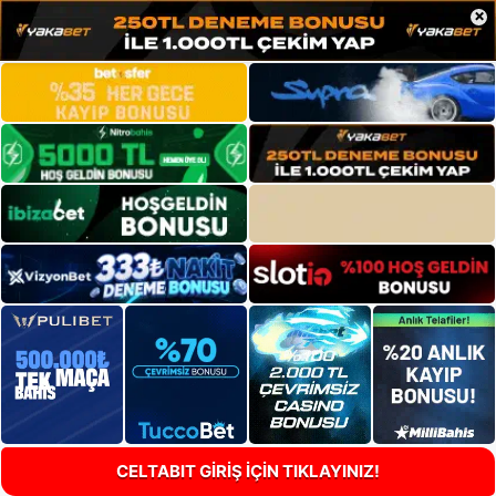
×
CELTABIT GİRİŞ İÇİN TIKLAYINIZ!