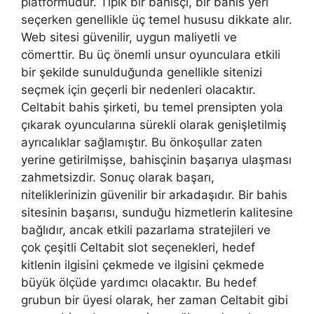
platformudur. Tipik bir bahisçi, bir bahis yeri
seçerken genellikle üç temel hususu dikkate alır.
Web sitesi güvenilir, uygun maliyetli ve
cömerttir. Bu üç önemli unsur oyunculara etkili
bir şekilde sunulduğunda genellikle sitenizi
seçmek için geçerli bir nedenleri olacaktır.
Celtabit bahis şirketi, bu temel prensipten yola
çıkarak oyuncularına sürekli olarak genişletilmiş
ayrıcalıklar sağlamıştır. Bu önkoşullar zaten
yerine getirilmişse, bahisçinin başarıya ulaşması
zahmetsizdir. Sonuç olarak başarı,
niteliklerinizin güvenilir bir arkadaşıdır. Bir bahis
sitesinin başarısı, sunduğu hizmetlerin kalitesine
bağlıdır, ancak etkili pazarlama stratejileri ve
çok çeşitli Celtabit slot seçenekleri, hedef
kitlenin ilgisini çekmede ve ilgisini çekmede
büyük ölçüde yardımcı olacaktır. Bu hedef
grubun bir üyesi olarak, her zaman Celtabit gibi