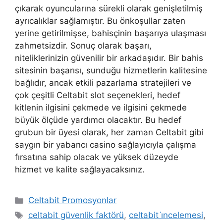
çıkarak oyuncularına sürekli olarak genişletilmiş
ayrıcalıklar sağlamıştır. Bu önkoşullar zaten
yerine getirilmişse, bahisçinin başarıya ulaşması
zahmetsizdir. Sonuç olarak başarı,
niteliklerinizin güvenilir bir arkadaşıdır. Bir bahis
sitesinin başarısı, sunduğu hizmetlerin kalitesine
bağlıdır, ancak etkili pazarlama stratejileri ve
çok çeşitli Celtabit slot seçenekleri, hedef
kitlenin ilgisini çekmede ve ilgisini çekmede
büyük ölçüde yardımcı olacaktır. Bu hedef
grubun bir üyesi olarak, her zaman Celtabit gibi
saygın bir yabancı casino sağlayıcıyla çalışma
fırsatına sahip olacak ve yüksek düzeyde
hizmet ve kalite sağlayacaksınız.
Kategoriler
Celtabit Promosyonlar
Etiketler
celtabit güvenlik faktörü
,
celtabit i̇ncelemesi
,