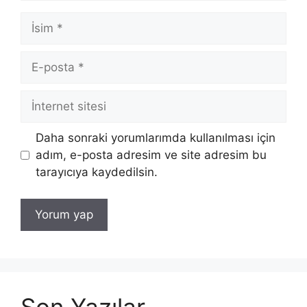
İsim
E-
posta
İnternet
sitesi
Daha sonraki yorumlarımda kullanılması için
adım, e-posta adresim ve site adresim bu
tarayıcıya kaydedilsin.
Son Yazılar