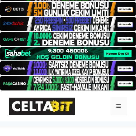
İçeriğe
atla
Menü