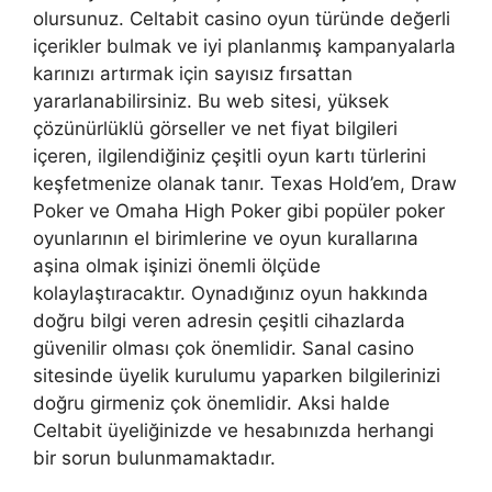
olursunuz. Celtabit casino oyun türünde değerli
içerikler bulmak ve iyi planlanmış kampanyalarla
karınızı artırmak için sayısız fırsattan
yararlanabilirsiniz. Bu web sitesi, yüksek
çözünürlüklü görseller ve net fiyat bilgileri
içeren, ilgilendiğiniz çeşitli oyun kartı türlerini
keşfetmenize olanak tanır. Texas Hold’em, Draw
Poker ve Omaha High Poker gibi popüler poker
oyunlarının el birimlerine ve oyun kurallarına
aşina olmak işinizi önemli ölçüde
kolaylaştıracaktır. Oynadığınız oyun hakkında
doğru bilgi veren adresin çeşitli cihazlarda
güvenilir olması çok önemlidir. Sanal casino
sitesinde üyelik kurulumu yaparken bilgilerinizi
doğru girmeniz çok önemlidir. Aksi halde
Celtabit üyeliğinizde ve hesabınızda herhangi
bir sorun bulunmamaktadır.