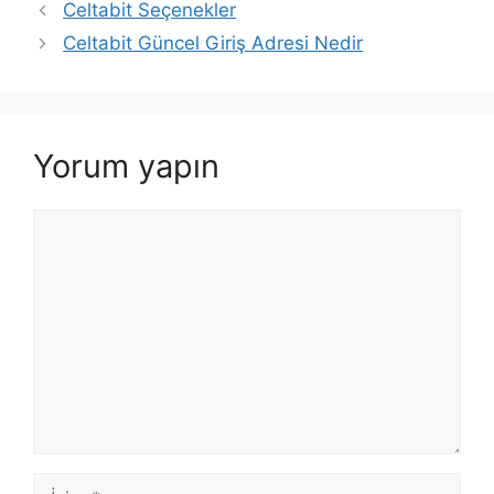
Celtabit Seçenekler
Celtabit Güncel Giriş Adresi Nedir
Yorum yapın
Yorum
İsim