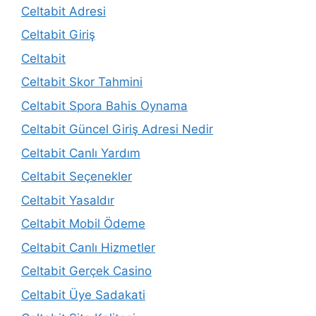
Celtabit Adresi
Celtabit Giriş
Celtabit
Celtabit Skor Tahmini
Celtabit Spora Bahis Oynama
Celtabit Güncel Giriş Adresi Nedir
Celtabit Canlı Yardım
Celtabit Seçenekler
Celtabit Yasaldır
Celtabit Mobil Ödeme
Celtabit Canlı Hizmetler
Celtabit Gerçek Casino
Celtabit Üye Sadakati