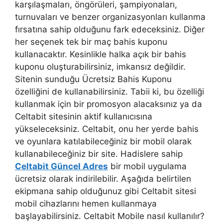
karşılaşmaları, öngörüleri, şampiyonaları,
turnuvaları ve benzer organizasyonları kullanma
fırsatına sahip olduğunu fark edeceksiniz. Diğer
her seçenek tek bir maç bahis kuponu
kullanacaktır. Kesinlikle halka açık bir bahis
kuponu oluşturabilirsiniz, imkansız değildir.
Sitenin sunduğu Ücretsiz Bahis Kuponu
özelliğini de kullanabilirsiniz. Tabii ki, bu özelliği
kullanmak için bir promosyon alacaksınız ya da
Celtabit sitesinin aktif kullanıcısına
yükseleceksiniz. Celtabit, onu her yerde bahis
ve oyunlara katılabileceğiniz bir mobil olarak
kullanabileceğiniz bir site. Hadislere sahip
Celtabit Güncel Adres
bir mobil uygulama
ücretsiz olarak indirilebilir. Aşağıda belirtilen
ekipmana sahip olduğunuz gibi Celtabit sitesi
mobil cihazlarını hemen kullanmaya
başlayabilirsiniz. Celtabit Mobile nasıl kullanılır?