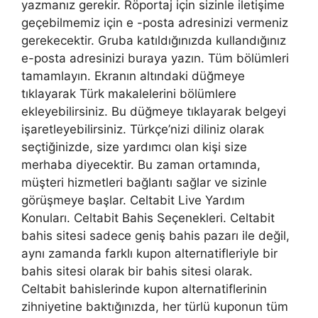
yazmanız gerekir. Röportaj için sizinle iletişime
geçebilmemiz için e -posta adresinizi vermeniz
gerekecektir. Gruba katıldığınızda kullandığınız
e-posta adresinizi buraya yazın. Tüm bölümleri
tamamlayın. Ekranın altındaki düğmeye
tıklayarak Türk makalelerini bölümlere
ekleyebilirsiniz. Bu düğmeye tıklayarak belgeyi
işaretleyebilirsiniz. Türkçe’nizi diliniz olarak
seçtiğinizde, size yardımcı olan kişi size
merhaba diyecektir. Bu zaman ortamında,
müşteri hizmetleri bağlantı sağlar ve sizinle
görüşmeye başlar. Celtabit Live Yardım
Konuları. Celtabit Bahis Seçenekleri. Celtabit
bahis sitesi sadece geniş bahis pazarı ile değil,
aynı zamanda farklı kupon alternatifleriyle bir
bahis sitesi olarak bir bahis sitesi olarak.
Celtabit bahislerinde kupon alternatiflerinin
zihniyetine baktığınızda, her türlü kuponun tüm