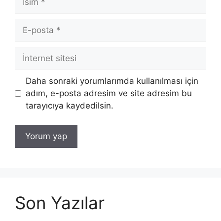
E-
posta
İnternet
sitesi
Daha sonraki yorumlarımda kullanılması için
adım, e-posta adresim ve site adresim bu
tarayıcıya kaydedilsin.
Son Yazılar