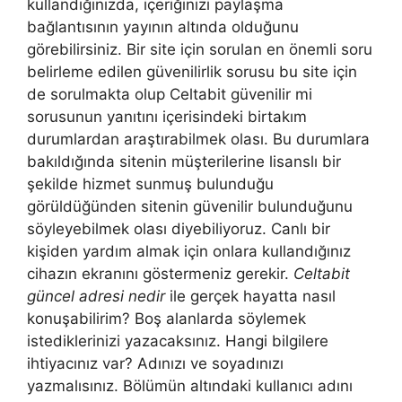
kullandığınızda, içeriğinizi paylaşma
bağlantısının yayının altında olduğunu
görebilirsiniz. Bir site için sorulan en önemli soru
belirleme edilen güvenilirlik sorusu bu site için
de sorulmakta olup Celtabit güvenilir mi
sorusunun yanıtını içerisindeki birtakım
durumlardan araştırabilmek olası. Bu durumlara
bakıldığında sitenin müşterilerine lisanslı bir
şekilde hizmet sunmuş bulunduğu
görüldüğünden sitenin güvenilir bulunduğunu
söyleyebilmek olası diyebiliyoruz. Canlı bir
kişiden yardım almak için onlara kullandığınız
cihazın ekranını göstermeniz gerekir.
Celtabit
güncel adresi nedir
ile gerçek hayatta nasıl
konuşabilirim? Boş alanlarda söylemek
istediklerinizi yazacaksınız. Hangi bilgilere
ihtiyacınız var? Adınızı ve soyadınızı
yazmalısınız. Bölümün altındaki kullanıcı adını