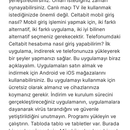
yerleştirebilirsiniz. Onları istediğiniz zaman
oynayabilirsiniz. Canlı maçı TV ile kullanmak
istediğinizde önemli değil. Celtabit mobil giriş
nasıl? Mobil giriş işlemini yapmak için, iki farklı
alternatif, iki farklı uygulama, iki iyi bilinen
alternatif seçmeniz gerekecektir. Telefonumdaki
Celtabit hesabıma nasıl giriş yapabilirim? İlk
uygulama, indirerek ve telefonunuza yükleyerek
bir şeyler yapmanızı sağlar. Bu uygulamayı biraz
açıklayalım. Uygulamaları satın almak ve
indirmek için Android ve iOS mağazalarını
kullanabilirsiniz. Bu uygulamayı kullanmak için
ücretsiz olarak almanız ve cihazlarınıza
koymanız gerekir. İndirim ve kurulum sürecini
gerçekleştireceğiniz uygulamanın, uygulamalara
dayanarak virüs tarandığını ve güvenle
yetiştirildiğini unutmayın. Programı yükleyin ve
çalıştırın. Tabloda tablo ve tabletler var. Burada