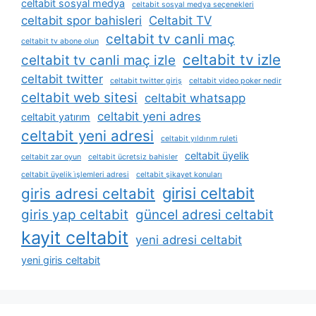
celtabit sosyal medya
celtabit sosyal medya seçenekleri
celtabit spor bahisleri
Celtabit TV
celtabit tv canli maç
celtabit tv abone olun
celtabit tv izle
celtabit tv canli maç izle
celtabit twitter
celtabit twitter giriş
celtabit video poker nedir
celtabit web sitesi
celtabit whatsapp
celtabit yeni adres
celtabit yatırım
celtabit yeni adresi
celtabit yıldırım ruleti
celtabit üyelik
celtabit zar oyun
celtabit ücretsiz bahisler
celtabit üyelik i̇şlemleri adresi
celtabit şikayet konuları
girisi celtabit
giris adresi celtabit
giris yap celtabit
güncel adresi celtabit
kayit celtabit
yeni adresi celtabit
yeni giris celtabit