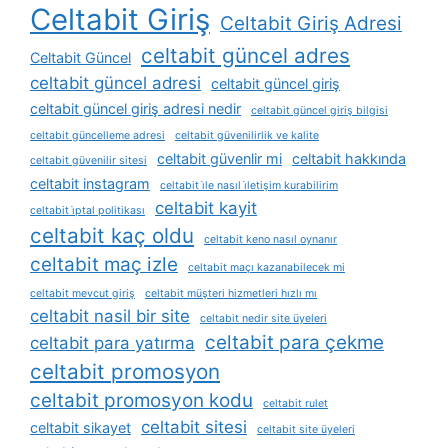
Celtabit Giriş
Celtabit Giriş Adresi
celtabit güncel adres
Celtabit Güncel
celtabit güncel adresi
celtabit güncel giriş
celtabit güncel giriş adresi nedir
celtabit güncel giriş bilgisi
celtabit güncelleme adresi
celtabit güvenilirlik ve kalite
celtabit güvenlir mi
celtabit hakkında
celtabit güvenilir sitesi
celtabit instagram
celtabit i̇le nasıl i̇letişim kurabilirim
celtabit kayit
celtabit i̇ptal politikası
celtabit kaç oldu
celtabit keno nasıl oynanır
celtabit maç izle
celtabit maçı kazanabilecek mi
celtabit mevcut giriş
celtabit müşteri hizmetleri hızlı mı
celtabit nasil bir site
celtabit nedir site üyeleri
celtabit para çekme
celtabit para yatırma
celtabit promosyon
celtabit promosyon kodu
celtabit rulet
celtabit sitesi
celtabit sikayet
celtabit site üyeleri