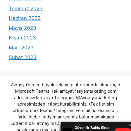
Temmuz 2023
Haziran 2023
Mayıs 2023
Nisan 2023
Mart 2023
Şubat 2023
Avrasya'nın en büyük reklam platformunda olmak için
Microsoft Teams:
reklam@avrasyamarketing.com
adresimizden veya Telegram: @Avrasyamarketing
adresimizden irtibat kurabilirsiniz. (Tek iletişim
adreslerimiz teams / telegram ve mail adresimizdir.
Harici hiçbir iletişim adresimiz bulunmamaktadır.
Lütfen itibar etmeyiniz.) Türkiye yasalarına göre 7258
sayılı kanun uyarınca yasa dışı bahis oynamanın