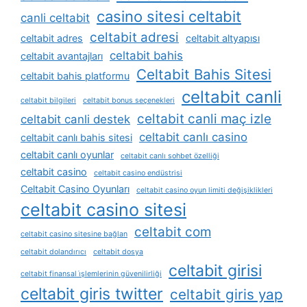
casino sitesi celtabit
canli celtabit
celtabit adresi
celtabit adres
celtabit altyapısı
celtabit bahis
celtabit avantajları
Celtabit Bahis Sitesi
celtabit bahis platformu
celtabit canli
celtabit bilgileri
celtabit bonus seçenekleri
celtabit canli maç izle
celtabit canli destek
celtabit canlı casino
celtabit canlı bahis sitesi
celtabit canlı oyunlar
celtabit canlı sohbet özelliği
celtabit casino
celtabit casino endüstrisi
Celtabit Casino Oyunları
celtabit casino oyun limiti değişiklikleri
celtabit casino sitesi
celtabit com
celtabit casino sitesine bağlan
celtabit dolandırıcı
celtabit dosya
celtabit girisi
celtabit finansal i̇şlemlerinin güvenilirliği
celtabit giris twitter
celtabit giris yap