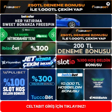
×
CELTABIT GİRİŞ İÇİN TIKLAYINIZ!