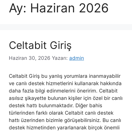
Ay:
Haziran 2026
Celtabit Giriş
Haziran 30, 2026
Yazarı:
admin
Celtabit Giriş bu yanlış yorumlara inanmayabilir
ve canlı destek hizmetlerini kullanarak hakkında
daha fazla bilgi edinmelerini öneririm. Celtabit
asılsız şikayette bulunan kişiler için özel bir canlı
destek hattı bulunmaktadır. Diğer bahis
türlerinden farklı olarak Celtabit canlı destek
hattı üzerinden bizimle görüşebilirsiniz. Bu canlı
destek hizmetinden yararlanarak birçok önemli