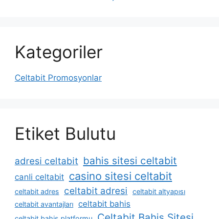
Kategoriler
Celtabit Promosyonlar
Etiket Bulutu
bahis sitesi celtabit
adresi celtabit
casino sitesi celtabit
canli celtabit
celtabit adresi
celtabit adres
celtabit altyapısı
celtabit bahis
celtabit avantajları
Celtabit Bahis Sitesi
celtabit bahis platformu