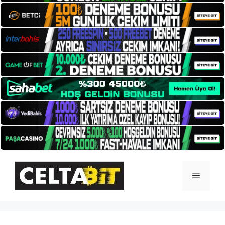
İçeriğe
atla
Menü