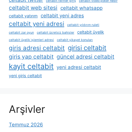
celtabit twitter giriş
celtabit video poker nedir
celtabit web sitesi
celtabit whatsapp
celtabit yeni adres
celtabit yatırım
celtabit yeni adresi
celtabit yıldırım ruleti
celtabit üyelik
celtabit zar oyun
celtabit ücretsiz bahisler
celtabit üyelik i̇şlemleri adresi
celtabit şikayet konuları
girisi celtabit
giris adresi celtabit
giris yap celtabit
güncel adresi celtabit
kayit celtabit
yeni adresi celtabit
yeni giris celtabit
Arşivler
Temmuz 2026