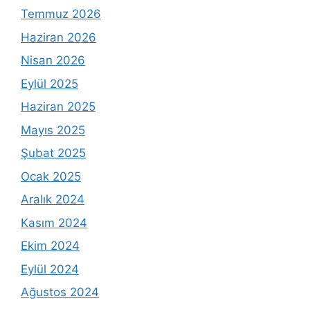
Temmuz 2026
Haziran 2026
Nisan 2026
Eylül 2025
Haziran 2025
Mayıs 2025
Şubat 2025
Ocak 2025
Aralık 2024
Kasım 2024
Ekim 2024
Eylül 2024
Ağustos 2024