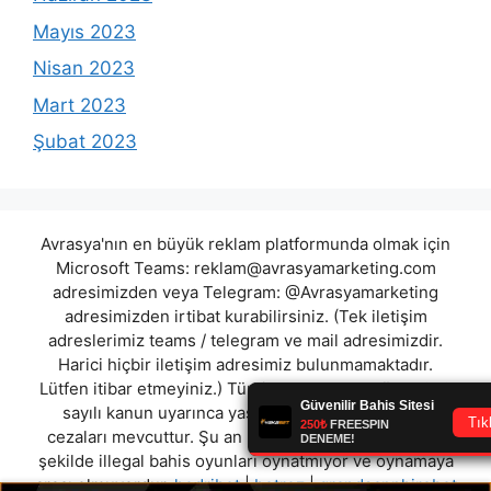
Mayıs 2023
Nisan 2023
Mart 2023
Şubat 2023
Avrasya'nın en büyük reklam platformunda olmak için
Microsoft Teams:
reklam@avrasyamarketing.com
adresimizden veya Telegram: @Avrasyamarketing
adresimizden irtibat kurabilirsiniz. (Tek iletişim
adreslerimiz teams / telegram ve mail adresimizdir.
Harici hiçbir iletişim adresimiz bulunmamaktadır.
Lütfen itibar etmeyiniz.) Türkiye yasalarına göre 7258
sayılı kanun uyarınca yasa dışı bahis oynamanın
cezaları mevcuttur. Şu an bulunduğunuz site hiç bir
şekilde illegal bahis oyunları oynatmıyor ve oynamaya
aracı olmuyordur.
hodribet
|
betroz
|
grandsapphirebet