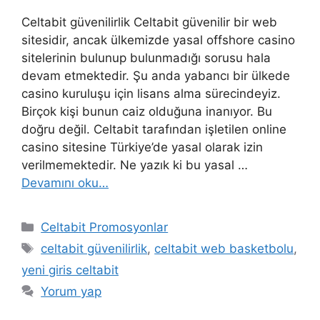
Celtabit güvenilirlik Celtabit güvenilir bir web
sitesidir, ancak ülkemizde yasal offshore casino
sitelerinin bulunup bulunmadığı sorusu hala
devam etmektedir. Şu anda yabancı bir ülkede
casino kuruluşu için lisans alma sürecindeyiz.
Birçok kişi bunun caiz olduğuna inanıyor. Bu
doğru değil. Celtabit tarafından işletilen online
casino sitesine Türkiye’de yasal olarak izin
verilmemektedir. Ne yazık ki bu yasal …
Devamını oku…
Kategoriler
Celtabit Promosyonlar
Etiketler
celtabit güvenilirlik
,
celtabit web basketbolu
,
yeni giris celtabit
Yorum yap