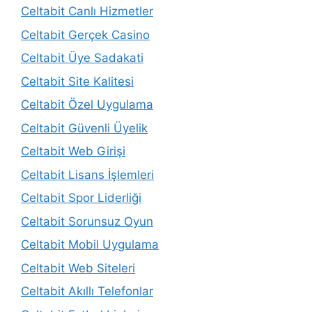
Celtabit Canlı Hizmetler
Celtabit Gerçek Casino
Celtabit Üye Sadakati
Celtabit Site Kalitesi
Celtabit Özel Uygulama
Celtabit Güvenli Üyelik
Celtabit Web Girişi
Celtabit Lisans İşlemleri
Celtabit Spor Liderliği
Celtabit Sorunsuz Oyun
Celtabit Mobil Uygulama
Celtabit Web Siteleri
Celtabit Akıllı Telefonlar