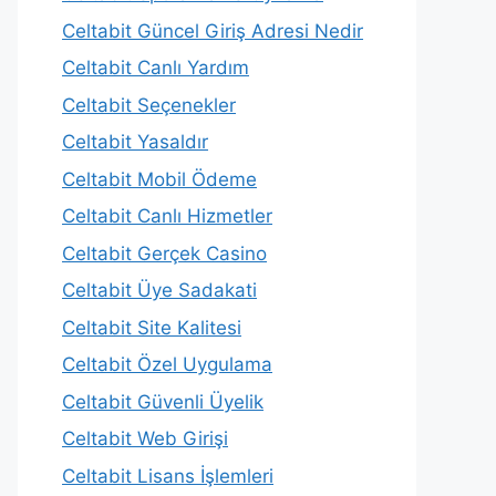
Celtabit Güncel Giriş Adresi Nedir
Celtabit Canlı Yardım
Celtabit Seçenekler
Celtabit Yasaldır
Celtabit Mobil Ödeme
Celtabit Canlı Hizmetler
Celtabit Gerçek Casino
Celtabit Üye Sadakati
Celtabit Site Kalitesi
Celtabit Özel Uygulama
Celtabit Güvenli Üyelik
Celtabit Web Girişi
Celtabit Lisans İşlemleri