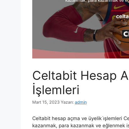
Celtabit Hesap 
İşlemleri
Mart 15, 2023
Yazarı:
admin
Celtabit hesap açma ve üyelik i̇şlemleri Ce
kazanmak, para kazanmak ve eğlenmek ist