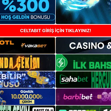
CELTABIT GİRİŞ İÇİN TIKLAYINIZ!