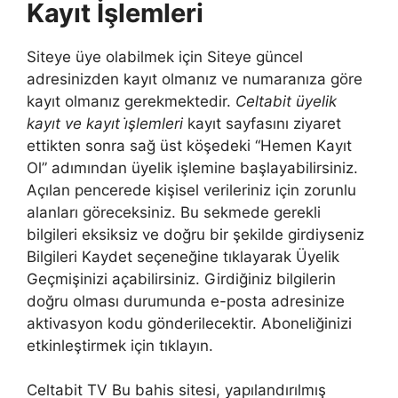
Kayıt İşlemleri
Siteye üye olabilmek için Siteye güncel
adresinizden kayıt olmanız ve numaranıza göre
kayıt olmanız gerekmektedir.
Celtabit üyelik
kayıt ve kayıt i̇şlemleri
kayıt sayfasını ziyaret
ettikten sonra sağ üst köşedeki “Hemen Kayıt
Ol” adımından üyelik işlemine başlayabilirsiniz.
Açılan pencerede kişisel verileriniz için zorunlu
alanları göreceksiniz. Bu sekmede gerekli
bilgileri eksiksiz ve doğru bir şekilde girdiyseniz
Bilgileri Kaydet seçeneğine tıklayarak Üyelik
Geçmişinizi açabilirsiniz. Girdiğiniz bilgilerin
doğru olması durumunda e-posta adresinize
aktivasyon kodu gönderilecektir. Aboneliğinizi
etkinleştirmek için tıklayın.
Celtabit TV Bu bahis sitesi, yapılandırılmış