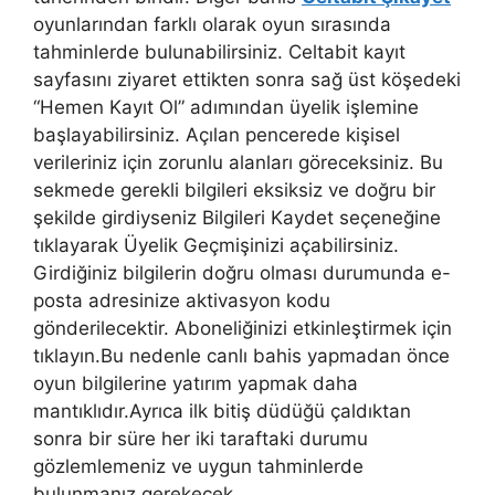
oyunlarından farklı olarak oyun sırasında
tahminlerde bulunabilirsiniz. Celtabit kayıt
sayfasını ziyaret ettikten sonra sağ üst köşedeki
“Hemen Kayıt Ol” adımından üyelik işlemine
başlayabilirsiniz. Açılan pencerede kişisel
verileriniz için zorunlu alanları göreceksiniz. Bu
sekmede gerekli bilgileri eksiksiz ve doğru bir
şekilde girdiyseniz Bilgileri Kaydet seçeneğine
tıklayarak Üyelik Geçmişinizi açabilirsiniz.
Girdiğiniz bilgilerin doğru olması durumunda e-
posta adresinize aktivasyon kodu
gönderilecektir. Aboneliğinizi etkinleştirmek için
tıklayın.Bu nedenle canlı bahis yapmadan önce
oyun bilgilerine yatırım yapmak daha
mantıklıdır.Ayrıca ilk bitiş düdüğü çaldıktan
sonra bir süre her iki taraftaki durumu
gözlemlemeniz ve uygun tahminlerde
bulunmanız gerekecek.