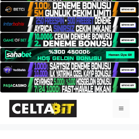
İçeriğe
atla
Menü