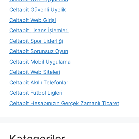
Celtabit Güvenli Üyelik
Celtabit Web Girişi
Celtabit Lisans İşlemleri
Celtabit Spor Liderliği
Celtabit Sorunsuz Oyun
Celtabit Mobil Uygulama
Celtabit Web Siteleri
Celtabit Akıllı Telefonlar
Celtabit Futbol Ligleri
Celtabit Hesabınızın Gerçek Zamanlı Ticaret
Kategoriler