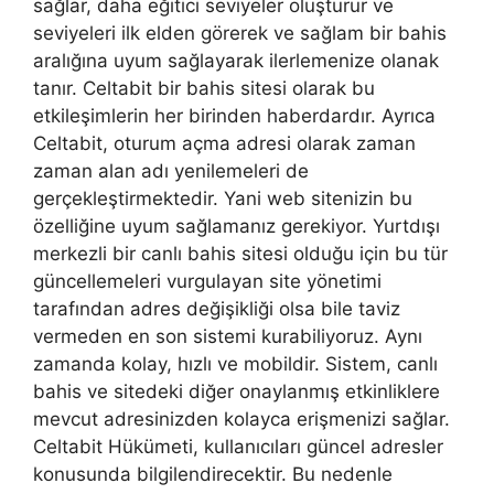
sağlar, daha eğitici seviyeler oluşturur ve
seviyeleri ilk elden görerek ve sağlam bir bahis
aralığına uyum sağlayarak ilerlemenize olanak
tanır. Celtabit bir bahis sitesi olarak bu
etkileşimlerin her birinden haberdardır. Ayrıca
Celtabit, oturum açma adresi olarak zaman
zaman alan adı yenilemeleri de
gerçekleştirmektedir. Yani web sitenizin bu
özelliğine uyum sağlamanız gerekiyor. Yurtdışı
merkezli bir canlı bahis sitesi olduğu için bu tür
güncellemeleri vurgulayan site yönetimi
tarafından adres değişikliği olsa bile taviz
vermeden en son sistemi kurabiliyoruz. Aynı
zamanda kolay, hızlı ve mobildir. Sistem, canlı
bahis ve sitedeki diğer onaylanmış etkinliklere
mevcut adresinizden kolayca erişmenizi sağlar.
Celtabit Hükümeti, kullanıcıları güncel adresler
konusunda bilgilendirecektir. Bu nedenle