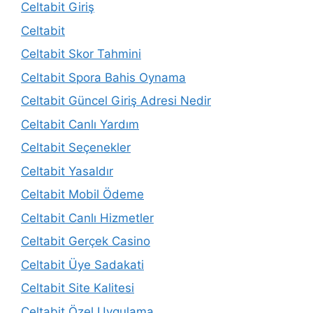
Celtabit Giriş
Celtabit
Celtabit Skor Tahmini
Celtabit Spora Bahis Oynama
Celtabit Güncel Giriş Adresi Nedir
Celtabit Canlı Yardım
Celtabit Seçenekler
Celtabit Yasaldır
Celtabit Mobil Ödeme
Celtabit Canlı Hizmetler
Celtabit Gerçek Casino
Celtabit Üye Sadakati
Celtabit Site Kalitesi
Celtabit Özel Uygulama