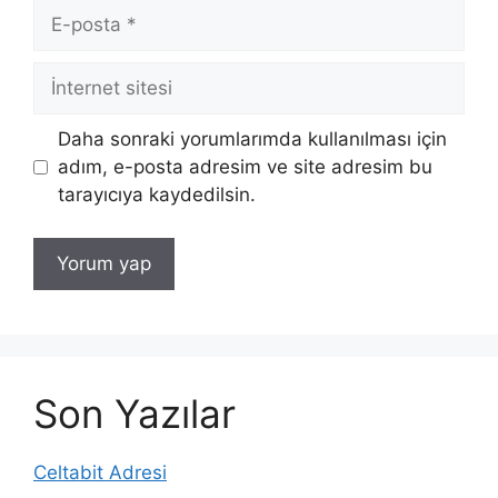
E-
posta
İnternet
sitesi
Daha sonraki yorumlarımda kullanılması için
adım, e-posta adresim ve site adresim bu
tarayıcıya kaydedilsin.
Son Yazılar
Celtabit Adresi