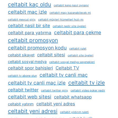
celtabit kaç oldu
celtabit keno nasıl oynanır
celtabit maç izle
celtabit maçı kazanabilecek mi
celtabit mevcut giriş
celtabit müşteri hizmetleri hızlı mı
celtabit nasil bir site
celtabit nedir site üyeleri
celtabit para çekme
celtabit para yatırma
celtabit promosyon
celtabit promosyon kodu
celtabit rulet
celtabit sitesi
celtabit sikayet
celtabit site üyeleri
celtabit sosyal medya
celtabit sosyal medya seçenekleri
celtabit spor bahisleri
Celtabit TV
celtabit tv canli maç
celtabit tv abone olun
celtabit tv izle
celtabit tv canli maç izle
celtabit twitter
celtabit twitter giriş
celtabit video poker nedir
celtabit web sitesi
celtabit whatsapp
celtabit yeni adres
celtabit yatırım
celtabit yeni adresi
celtabit yıldırım ruleti