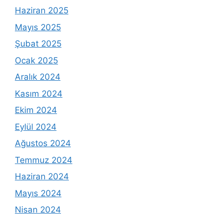
Haziran 2025
Mayıs 2025
Şubat 2025
Ocak 2025
Aralık 2024
Kasım 2024
Ekim 2024
Eylül 2024
Ağustos 2024
Temmuz 2024
Haziran 2024
Mayıs 2024
Nisan 2024