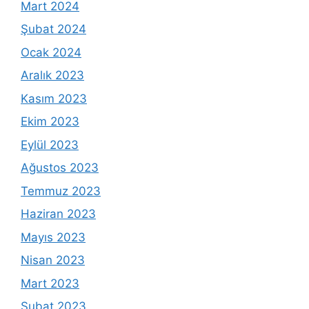
Mart 2024
Şubat 2024
Ocak 2024
Aralık 2023
Kasım 2023
Ekim 2023
Eylül 2023
Ağustos 2023
Temmuz 2023
Haziran 2023
Mayıs 2023
Nisan 2023
Mart 2023
Şubat 2023