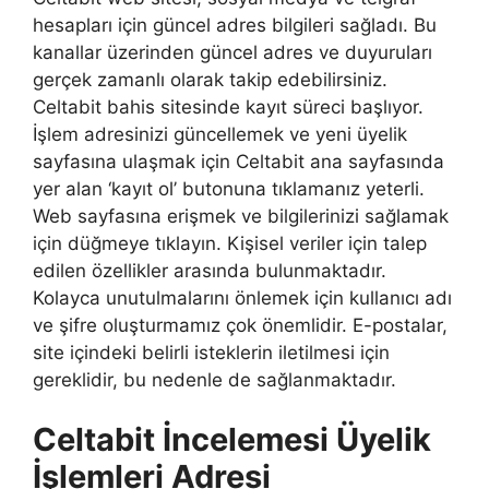
hesapları için güncel adres bilgileri sağladı. Bu
kanallar üzerinden güncel adres ve duyuruları
gerçek zamanlı olarak takip edebilirsiniz.
Celtabit bahis sitesinde kayıt süreci başlıyor.
İşlem adresinizi güncellemek ve yeni üyelik
sayfasına ulaşmak için Celtabit ana sayfasında
yer alan ‘kayıt ol’ butonuna tıklamanız yeterli.
Web sayfasına erişmek ve bilgilerinizi sağlamak
için düğmeye tıklayın. Kişisel veriler için talep
edilen özellikler arasında bulunmaktadır.
Kolayca unutulmalarını önlemek için kullanıcı adı
ve şifre oluşturmamız çok önemlidir. E-postalar,
site içindeki belirli isteklerin iletilmesi için
gereklidir, bu nedenle de sağlanmaktadır.
Celtabit İncelemesi Üyelik
İşlemleri Adresi