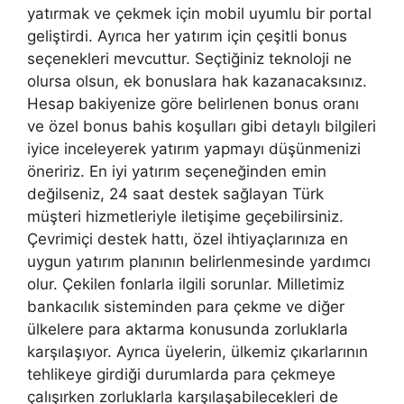
yatırmak ve çekmek için mobil uyumlu bir portal
geliştirdi. Ayrıca her yatırım için çeşitli bonus
seçenekleri mevcuttur. Seçtiğiniz teknoloji ne
olursa olsun, ek bonuslara hak kazanacaksınız.
Hesap bakiyenize göre belirlenen bonus oranı
ve özel bonus bahis koşulları gibi detaylı bilgileri
iyice inceleyerek yatırım yapmayı düşünmenizi
öneririz. En iyi yatırım seçeneğinden emin
değilseniz, 24 saat destek sağlayan Türk
müşteri hizmetleriyle iletişime geçebilirsiniz.
Çevrimiçi destek hattı, özel ihtiyaçlarınıza en
uygun yatırım planının belirlenmesinde yardımcı
olur. Çekilen fonlarla ilgili sorunlar. Milletimiz
bankacılık sisteminden para çekme ve diğer
ülkelere para aktarma konusunda zorluklarla
karşılaşıyor. Ayrıca üyelerin, ülkemiz çıkarlarının
tehlikeye girdiği durumlarda para çekmeye
çalışırken zorluklarla karşılaşabilecekleri de