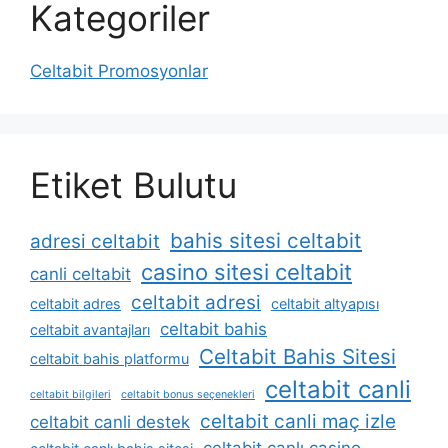
Kategoriler
Celtabit Promosyonlar
Etiket Bulutu
bahis sitesi celtabit
adresi celtabit
casino sitesi celtabit
canli celtabit
celtabit adresi
celtabit adres
celtabit altyapısı
celtabit bahis
celtabit avantajları
Celtabit Bahis Sitesi
celtabit bahis platformu
celtabit canli
celtabit bilgileri
celtabit bonus seçenekleri
celtabit canli maç izle
celtabit canli destek