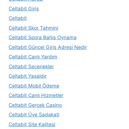
Celtabit Giriş
Celtabit
Celtabit Skor Tahmini
Celtabit Spora Bahis Oynama
Celtabit Güncel Giriş Adresi Nedir
Celtabit Canlı Yardım
Celtabit Seçenekler
Celtabit Yasaldır
Celtabit Mobil Ödeme
Celtabit Canlı Hizmetler
Celtabit Gerçek Casino
Celtabit Üye Sadakati
Celtabit Site Kalitesi