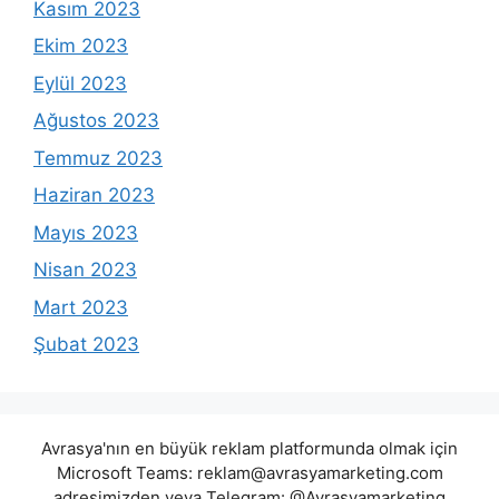
Kasım 2023
Ekim 2023
Eylül 2023
Ağustos 2023
Temmuz 2023
Haziran 2023
Mayıs 2023
Nisan 2023
Mart 2023
Şubat 2023
Avrasya'nın en büyük reklam platformunda olmak için
Microsoft Teams:
reklam@avrasyamarketing.com
adresimizden veya Telegram: @Avrasyamarketing