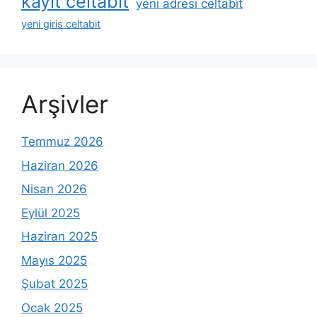
kayit celtabit
yeni adresi celtabit
yeni giris celtabit
Arşivler
Temmuz 2026
Haziran 2026
Nisan 2026
Eylül 2025
Haziran 2025
Mayıs 2025
Şubat 2025
Ocak 2025