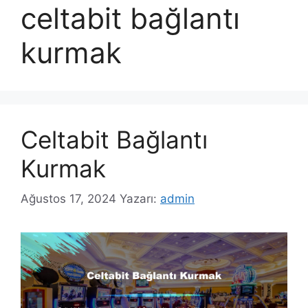
celtabit bağlantı
kurmak
Celtabit Bağlantı
Kurmak
Ağustos 17, 2024
Yazarı:
admin