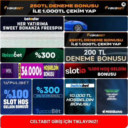
×
CELTABIT GİRİŞ İÇİN TIKLAYINIZ!