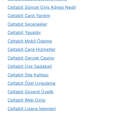
Celtabit Güncel Giriş Adresi Nedir
Celtabit Canlı Yardım
Celtabit Seçenekler
Celtabit Yasaldır
Celtabit Mobil Ödeme
Celtabit Canlı Hizmetler
Celtabit Gerçek Casino
Celtabit Üye Sadakati
Celtabit Site Kalitesi
Celtabit Özel Uygulama
Celtabit Güvenli Üyelik
Celtabit Web Girişi
Celtabit Lisans İşlemleri