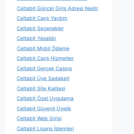
Celtabit Güncel Giriş Adresi Nedir
Celtabit Canlı Yardım
Celtabit Seçenekler
Celtabit Yasaldır
Celtabit Mobil Ödeme
Celtabit Canlı Hizmetler
Celtabit Gerçek Casino
Celtabit Üye Sadakati
Celtabit Site Kalitesi
Celtabit Özel Uygulama
Celtabit Güvenli Üyelik
Celtabit Web Girişi
Celtabit Lisans İşlemleri