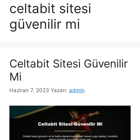
celtabit sitesi
güvenilir mi
Celtabit Sitesi Güvenilir
Mi
Haziran 7, 2023
Yazarı:
admin