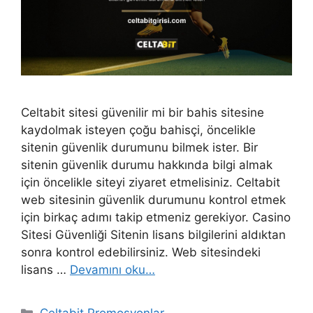
Celtabit sitesi güvenilir mi bir bahis sitesine
kaydolmak isteyen çoğu bahisçi, öncelikle
sitenin güvenlik durumunu bilmek ister. Bir
sitenin güvenlik durumu hakkında bilgi almak
için öncelikle siteyi ziyaret etmelisiniz. Celtabit
web sitesinin güvenlik durumunu kontrol etmek
için birkaç adımı takip etmeniz gerekiyor. Casino
Sitesi Güvenliği Sitenin lisans bilgilerini aldıktan
sonra kontrol edebilirsiniz. Web sitesindeki
lisans …
Devamını oku…
Kategoriler