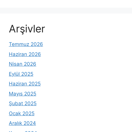
Arşivler
Temmuz 2026
Haziran 2026
Nisan 2026
Eylül 2025
Haziran 2025
Mayıs 2025
Şubat 2025
Ocak 2025
Aralık 2024