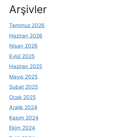
Arşivler
Temmuz 2026
Haziran 2026
Nisan 2026
Eylül 2025
Haziran 2025
Mayıs 2025
Şubat 2025
Ocak 2025
Aralık 2024
Kasım 2024
Ekim 2024