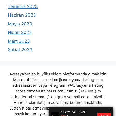
Temmuz 2023
Haziran 2023
Mayıs 2023
Nisan 2023
Mart 2023
Şubat 2023
Avrasya'nın en büyük reklam platformunda olmak için
Microsoft Teams:
reklam@avrasyamarketing.com
adresimizden veya Telegram: @Avrasyamarketing
adresimizden irtibat kurabilirsiniz. (Tek iletişim
adreslerimiz teams / telegram ve mail adresimizdir.
Harici hiçbir iletişim adresimiz bulunmamaktadır.
Lütfen itibar etmeyiniz.) Türkiye yasalarına göre 7258
sayılı kanun uyarınca yasa dışı bahis oynamanın