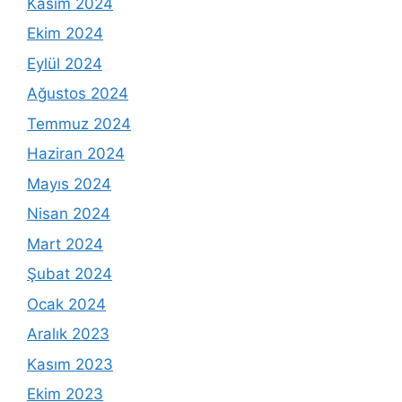
Kasım 2024
Ekim 2024
Eylül 2024
Ağustos 2024
Temmuz 2024
Haziran 2024
Mayıs 2024
Nisan 2024
Mart 2024
Şubat 2024
Ocak 2024
Aralık 2023
Kasım 2023
Ekim 2023