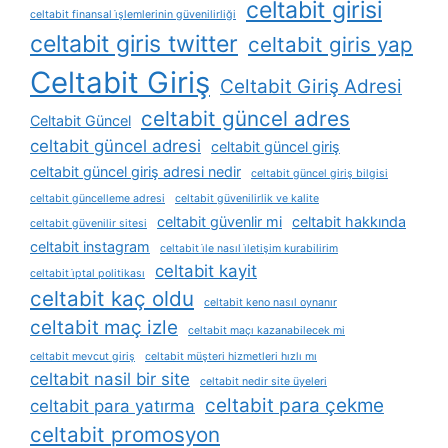
celtabit girisi
celtabit finansal i̇şlemlerinin güvenilirliği
celtabit giris twitter
celtabit giris yap
Celtabit Giriş
Celtabit Giriş Adresi
celtabit güncel adres
Celtabit Güncel
celtabit güncel adresi
celtabit güncel giriş
celtabit güncel giriş adresi nedir
celtabit güncel giriş bilgisi
celtabit güncelleme adresi
celtabit güvenilirlik ve kalite
celtabit güvenlir mi
celtabit hakkında
celtabit güvenilir sitesi
celtabit instagram
celtabit i̇le nasıl i̇letişim kurabilirim
celtabit kayit
celtabit i̇ptal politikası
celtabit kaç oldu
celtabit keno nasıl oynanır
celtabit maç izle
celtabit maçı kazanabilecek mi
celtabit mevcut giriş
celtabit müşteri hizmetleri hızlı mı
celtabit nasil bir site
celtabit nedir site üyeleri
celtabit para çekme
celtabit para yatırma
celtabit promosyon