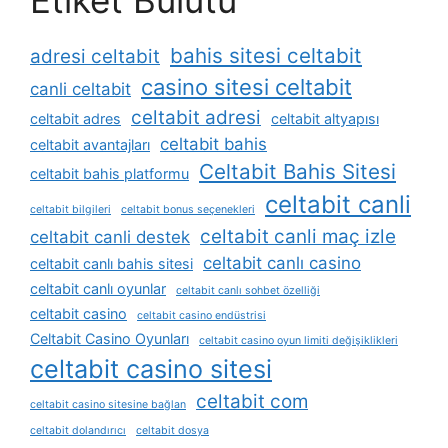
Etiket Bulutu
bahis sitesi celtabit
adresi celtabit
casino sitesi celtabit
canli celtabit
celtabit adresi
celtabit adres
celtabit altyapısı
celtabit bahis
celtabit avantajları
Celtabit Bahis Sitesi
celtabit bahis platformu
celtabit canli
celtabit bilgileri
celtabit bonus seçenekleri
celtabit canli maç izle
celtabit canli destek
celtabit canlı casino
celtabit canlı bahis sitesi
celtabit canlı oyunlar
celtabit canlı sohbet özelliği
celtabit casino
celtabit casino endüstrisi
Celtabit Casino Oyunları
celtabit casino oyun limiti değişiklikleri
celtabit casino sitesi
celtabit com
celtabit casino sitesine bağlan
celtabit dolandırıcı
celtabit dosya