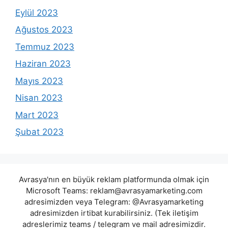
Eylül 2023
Ağustos 2023
Temmuz 2023
Haziran 2023
Mayıs 2023
Nisan 2023
Mart 2023
Şubat 2023
Avrasya'nın en büyük reklam platformunda olmak için
Microsoft Teams:
reklam@avrasyamarketing.com
adresimizden veya Telegram: @Avrasyamarketing
adresimizden irtibat kurabilirsiniz. (Tek iletişim
adreslerimiz teams / telegram ve mail adresimizdir.