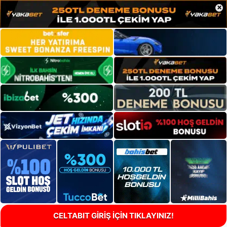
×
CELTABIT GİRİŞ İÇİN TIKLAYINIZ!