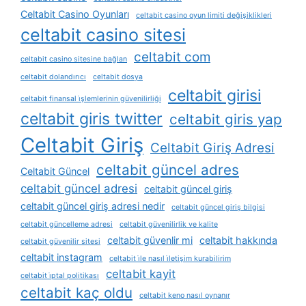
Celtabit Casino Oyunları
celtabit casino oyun limiti değişiklikleri
celtabit casino sitesi
celtabit com
celtabit casino sitesine bağlan
celtabit dolandırıcı
celtabit dosya
celtabit girisi
celtabit finansal i̇şlemlerinin güvenilirliği
celtabit giris twitter
celtabit giris yap
Celtabit Giriş
Celtabit Giriş Adresi
celtabit güncel adres
Celtabit Güncel
celtabit güncel adresi
celtabit güncel giriş
celtabit güncel giriş adresi nedir
celtabit güncel giriş bilgisi
celtabit güncelleme adresi
celtabit güvenilirlik ve kalite
celtabit güvenlir mi
celtabit hakkında
celtabit güvenilir sitesi
celtabit instagram
celtabit i̇le nasıl i̇letişim kurabilirim
celtabit kayit
celtabit i̇ptal politikası
celtabit kaç oldu
celtabit keno nasıl oynanır