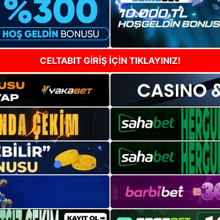
CELTABIT GİRİŞ İÇİN TIKLAYINIZ!