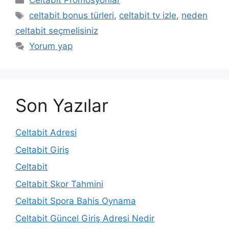
Celtabit Promosyonlar
Etiketler
celtabit bonus türleri
,
celtabit tv izle
,
neden
celtabit seçmelisiniz
Yorum yap
Son Yazılar
Celtabit Adresi
Celtabit Giriş
Celtabit
Celtabit Skor Tahmini
Celtabit Spora Bahis Oynama
Celtabit Güncel Giriş Adresi Nedir