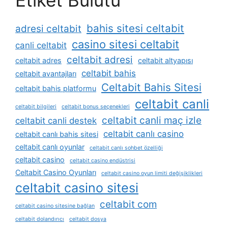
Etiket Bulutu
bahis sitesi celtabit
adresi celtabit
casino sitesi celtabit
canli celtabit
celtabit adresi
celtabit adres
celtabit altyapısı
celtabit bahis
celtabit avantajları
Celtabit Bahis Sitesi
celtabit bahis platformu
celtabit canli
celtabit bilgileri
celtabit bonus seçenekleri
celtabit canli maç izle
celtabit canli destek
celtabit canlı casino
celtabit canlı bahis sitesi
celtabit canlı oyunlar
celtabit canlı sohbet özelliği
celtabit casino
celtabit casino endüstrisi
Celtabit Casino Oyunları
celtabit casino oyun limiti değişiklikleri
celtabit casino sitesi
celtabit com
celtabit casino sitesine bağlan
celtabit dolandırıcı
celtabit dosya