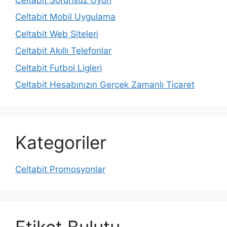
Celtabit Mobil Uygulama
Celtabit Web Siteleri
Celtabit Akıllı Telefonlar
Celtabit Futbol Ligleri
Celtabit Hesabınızın Gerçek Zamanlı Ticaret
Kategoriler
Celtabit Promosyonlar