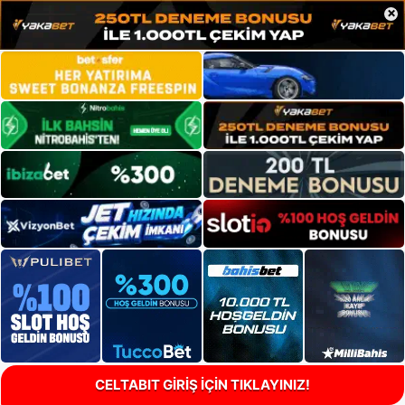
×
CELTABIT GİRİŞ İÇİN TIKLAYINIZ!