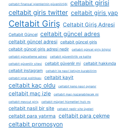
celtabit girisi
celtabit finansal i̇şlemlerinin güvenilirliği
celtabit giris twitter
celtabit giris yap
Celtabit Giriş
Celtabit Giriş Adresi
celtabit güncel adres
Celtabit Güncel
celtabit güncel adresi
celtabit güncel giriş
celtabit güncel giriş adresi nedir
celtabit güncel giriş bilgisi
celtabit güncelleme adresi
celtabit güvenilirlik ve kalite
celtabit güvenlir mi
celtabit hakkında
celtabit güvenilir sitesi
celtabit instagram
celtabit i̇le nasıl i̇letişim kurabilirim
celtabit kayit
celtabit i̇ptal politikası
celtabit kaç oldu
celtabit keno nasıl oynanır
celtabit maç izle
celtabit maçı kazanabilecek mi
celtabit mevcut giriş
celtabit müşteri hizmetleri hızlı mı
celtabit nasil bir site
celtabit nedir site üyeleri
celtabit para çekme
celtabit para yatırma
celtabit promosyon