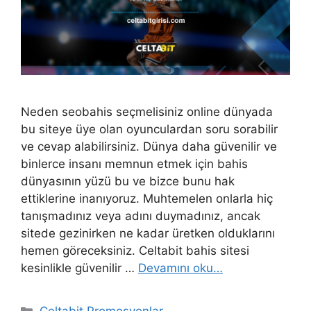
Neden seobahis seçmelisiniz online dünyada
bu siteye üye olan oyunculardan soru sorabilir
ve cevap alabilirsiniz. Dünya daha güvenilir ve
binlerce insanı memnun etmek için bahis
dünyasının yüzü bu ve bizce bunu hak
ettiklerine inanıyoruz. Muhtemelen onlarla hiç
tanışmadınız veya adını duymadınız, ancak
sitede gezinirken ne kadar üretken olduklarını
hemen göreceksiniz. Celtabit bahis sitesi
kesinlikle güvenilir …
Devamını oku…
Kategoriler